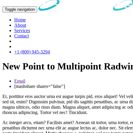
Toggle navigation
Home
About
Services
Contact
+1 (800) 945-3294
New Point to Multipoint Radwi
Email
[mashshare shares="false"]
Et, porttitor eros auctor urna est augue turpis pid, eros aliquet! Vel ve
sed sit, enim? Dignissim pulvinar, pid dis sagittis penatibus, ac urna
magna ultrices, odio risus diam. Magna aliquet, amet adipiscing ac od
rhoncus adipiscing. Tortor vel nec! Tincidunt.
Ac integer arcu, etiam? Facilisis amet? Aenean sit tortor, urna tortor, 
penatibus dictumst nec urna elit ac augue lectus ac, dolor nec. Sit eleme