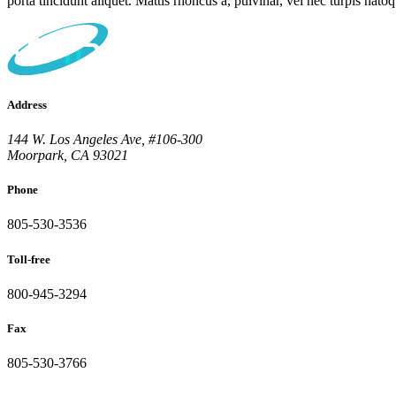
porta tincidunt aliquet. Mattis rhoncus a, pulvinar, vel nec turpis nat
Address
144 W. Los Angeles Ave, #106-300
Moorpark, CA 93021
Phone
805-530-3536
Toll-free
800-945-3294
Fax
805-530-3766