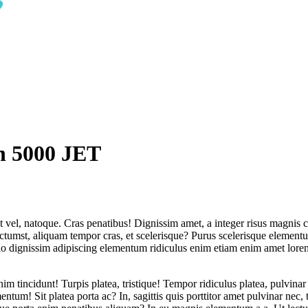
n 5000 JET
lit vel, natoque. Cras penatibus! Dignissim amet, a integer risus magnis c
 dictumst, aliquam tempor cras, et scelerisque? Purus scelerisque elemen
io dignissim adipiscing elementum ridiculus enim etiam enim amet lorem 
enim tincidunt! Turpis platea, tristique! Tempor ridiculus platea, pulvina
ntum! Sit platea porta ac? In, sagittis quis porttitor amet pulvinar nec, t